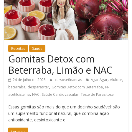
Bem-
Estar
Receitas
Saúde
Gomitas Detox com
Beterraba, Limão e NAC
,
,
24 de julho de 2025
cursosefinancas
Agar Agar
Alulose
,
,
,
beterraba
desparasitar
Gomitas Detox com Beterraba
N-
,
,
,
acetilcisteína
NAC
Saúde Cardiovascular
Teste de Parasitose
Essas gomitas são mais do que um docinho saudável: são
um suplemento funcional natural, que combina ação
antioxidante, desintoxicante e
Ler mais