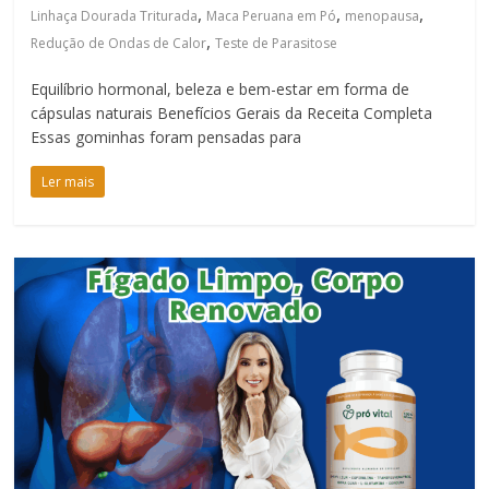
,
,
,
Linhaça Dourada Triturada
Maca Peruana em Pó
menopausa
,
Redução de Ondas de Calor
Teste de Parasitose
Equilíbrio hormonal, beleza e bem-estar em forma de
cápsulas naturais Benefícios Gerais da Receita Completa
Essas gominhas foram pensadas para
Ler mais