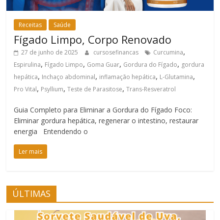
Receitas
Saúde
Fígado Limpo, Corpo Renovado
,
27 de junho de 2025
cursosefinancas
Curcumina
,
,
,
,
Espirulina
Fígado Limpo
Goma Guar
Gordura do Fígado
gordura
,
,
,
,
hepática
Inchaço abdominal
inflamação hepática
L-Glutamina
,
,
,
Pro Vital
Psyllium
Teste de Parasitose
Trans-Resveratrol
Guia Completo para Eliminar a Gordura do Fígado Foco:
Eliminar gordura hepática, regenerar o intestino, restaurar
energia Entendendo o
Ler mais
ÚLTIMAS