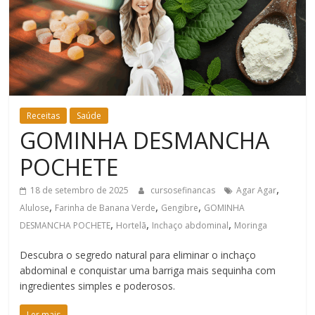
Bem-
Estar
Receitas
Saúde
GOMINHA DESMANCHA
POCHETE
,
18 de setembro de 2025
cursosefinancas
Agar Agar
,
,
,
Alulose
Farinha de Banana Verde
Gengibre
GOMINHA
,
,
,
DESMANCHA POCHETE
Hortelã
Inchaço abdominal
Moringa
Descubra o segredo natural para eliminar o inchaço
abdominal e conquistar uma barriga mais sequinha com
ingredientes simples e poderosos.
Ler mais