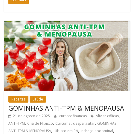
Receitas
Saúde
GOMINHAS ANTI-TPM & MENOPAUSA
,
21 de agosto de 2025
cursosefinancas
Aliviar cólicas
,
,
,
,
ANTI-TPM
Chá de Hibisco
Cúrcuma
desparasitar
GOMINHAS
,
,
,
ANTI-TPM & MENOPAUSA
Hibisco em Pó
Inchaço abdominal