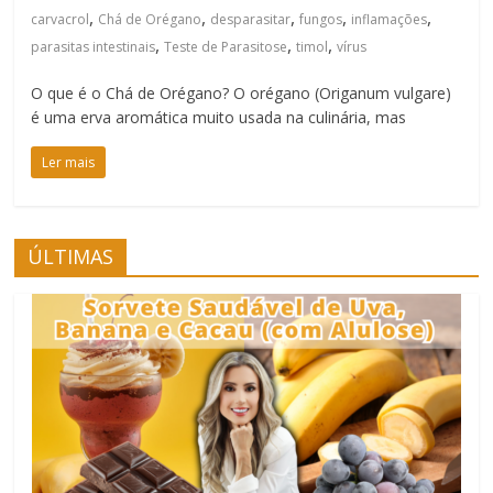
,
,
,
,
,
carvacrol
Chá de Orégano
desparasitar
fungos
inflamações
,
,
,
parasitas intestinais
Teste de Parasitose
timol
vírus
O que é o Chá de Orégano? O orégano (Origanum vulgare)
é uma erva aromática muito usada na culinária, mas
Ler mais
ÚLTIMAS