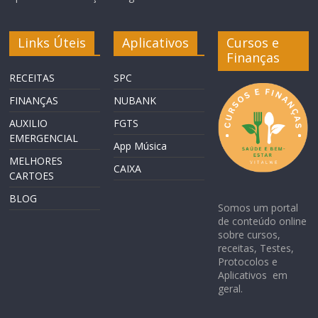
Links Úteis
Aplicativos
Cursos e
Finanças
RECEITAS
SPC
FINANÇAS
NUBANK
AUXILIO
FGTS
EMERGENCIAL
App Música
MELHORES
CAIXA
CARTOES
BLOG
Somos um portal
de conteúdo online
sobre cursos,
receitas, Testes,
Protocolos e
Aplicativos em
geral.