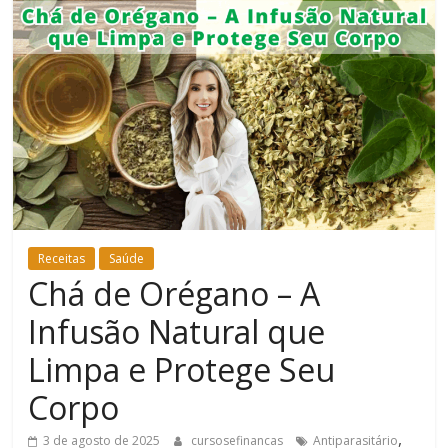
Bem-
Estar
Receitas
Saúde
Chá de Orégano – A
Infusão Natural que
Limpa e Protege Seu
Corpo
,
3 de agosto de 2025
cursosefinancas
Antiparasitário