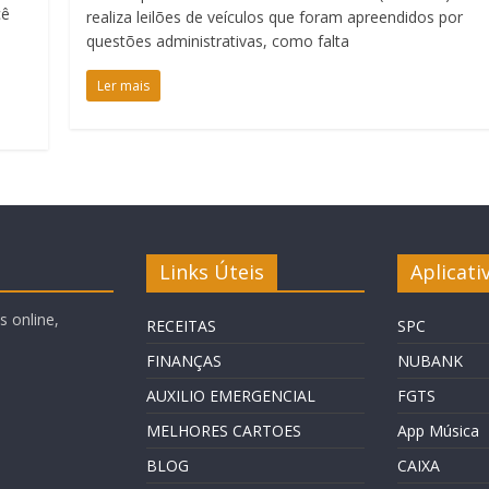
cê
realiza leilões de veículos que foram apreendidos por
questões administrativas, como falta
Ler mais
Links Úteis
Aplicati
 online,
RECEITAS
SPC
FINANÇAS
NUBANK
AUXILIO EMERGENCIAL
FGTS
MELHORES CARTOES
App Música
BLOG
CAIXA