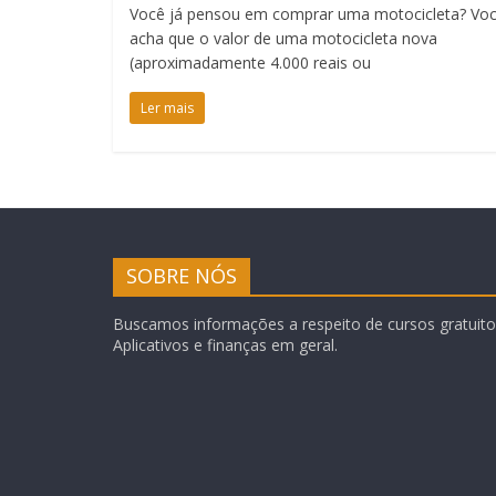
Você já pensou em comprar uma motocicleta? Vo
acha que o valor de uma motocicleta nova
(aproximadamente 4.000 reais ou
Ler mais
SOBRE NÓS
Buscamos informações a respeito de cursos gratuitos
Aplicativos e finanças em geral.