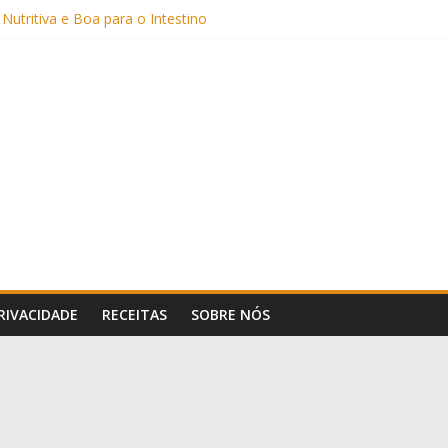
Sem Açúcar e com Leite Vegetal)
 Nutritiva e Boa para o Intestino
(com Alulose)
Frigideira (Sem Forno, Fácil e Fofinho)
: Uma Receita Prática e Deliciosa
PRIVACIDADE
RECEITAS
SOBRE NÓS