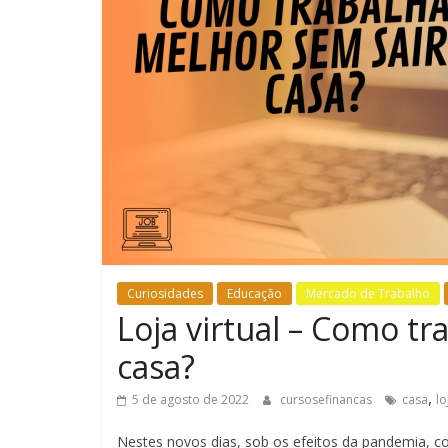
Curiosidades
Educação
Mercado de Trabalho
Loja virtual – Como tr
casa?
,
5 de agosto de 2022
cursosefinancas
casa
lo
Nestes novos dias, sob os efeitos da pandemia,