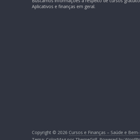
Buscamos informações a respeito de cursos gratuitos
Aplicativos e finanças em geral.
Copyright © 2026
Cursos e Finanças – Saúde e Bem-
Tema:
ColorMag
por ThemeGrill. Powered by
WordPr