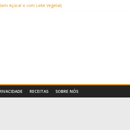
Sem Açúcar e com Leite Vegetal)
 Nutritiva e Boa para o Intestino
(com Alulose)
Frigideira (Sem Forno, Fácil e Fofinho)
: Uma Receita Prática e Deliciosa
PRIVACIDADE
RECEITAS
SOBRE NÓS