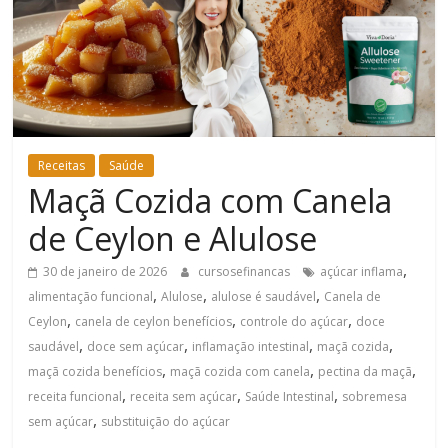
Bem-
Estar
Receitas
Saúde
Maçã Cozida com Canela
de Ceylon e Alulose
,
30 de janeiro de 2026
cursosefinancas
açúcar inflama
,
,
,
alimentação funcional
Alulose
alulose é saudável
Canela de
,
,
,
Ceylon
canela de ceylon benefícios
controle do açúcar
doce
,
,
,
,
saudável
doce sem açúcar
inflamação intestinal
maçã cozida
,
,
,
maçã cozida benefícios
maçã cozida com canela
pectina da maçã
,
,
,
receita funcional
receita sem açúcar
Saúde Intestinal
sobremesa
,
sem açúcar
substituição do açúcar