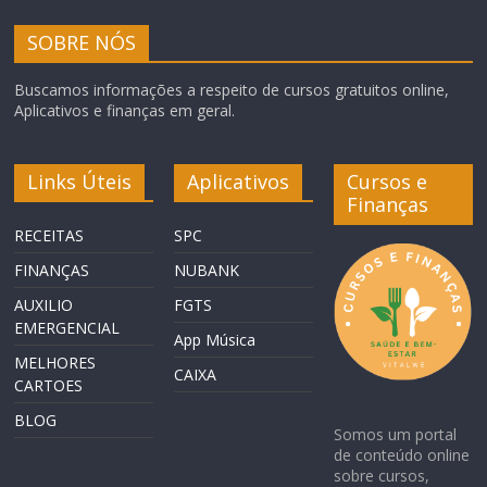
SOBRE NÓS
Buscamos informações a respeito de cursos gratuitos online,
Aplicativos e finanças em geral.
Links Úteis
Aplicativos
Cursos e
Finanças
RECEITAS
SPC
FINANÇAS
NUBANK
AUXILIO
FGTS
EMERGENCIAL
App Música
MELHORES
CAIXA
CARTOES
BLOG
Somos um portal
de conteúdo online
sobre cursos,