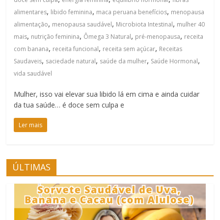
,
,
,
alimentares
libido feminina
maca peruana benefícios
menopausa
,
,
,
alimentação
menopausa saudável
Microbiota Intestinal
mulher 40
,
,
,
,
mais
nutrição feminina
Ômega 3 Natural
pré-menopausa
receita
,
,
,
com banana
receita funcional
receita sem açúcar
Receitas
,
,
,
,
Saudaveis
saciedade natural
saúde da mulher
Saúde Hormonal
vida saudável
Mulher, isso vai elevar sua libido lá em cima e ainda cuidar
da tua saúde… é doce sem culpa e
Ler mais
ÚLTIMAS