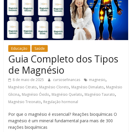
Bem-
Estar
Educação
Saúde
Guia Completo dos Tipos
de Magnésio
,
8 de maio de 2025
cursosefinancas
magnesio
,
,
,
Magnésio Citrato
Magnésio Cloreto
Magnésio Dimalato
Magnésio
,
,
,
,
Glicina
Magnésio Óxido
Magnésio Quelato
Magnésio Taurato
,
Magnésio Treonato
Regulação hormonal
Por que o magnésio é essencial? Reações bioquímicas O
magnésio é um mineral fundamental para mais de 300
reações bioquímicas