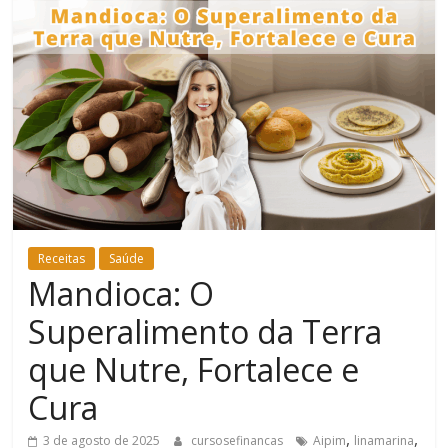
Bem-
Estar
Receitas
Saúde
Mandioca: O
Superalimento da Terra
que Nutre, Fortalece e
Cura
,
,
3 de agosto de 2025
cursosefinancas
Aipim
linamarina