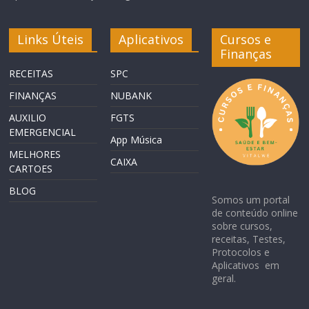
Links Úteis
Aplicativos
Cursos e
Finanças
RECEITAS
SPC
FINANÇAS
NUBANK
AUXILIO
FGTS
EMERGENCIAL
App Música
MELHORES
CAIXA
CARTOES
BLOG
Somos um portal
de conteúdo online
sobre cursos,
receitas, Testes,
Protocolos e
Aplicativos em
geral.