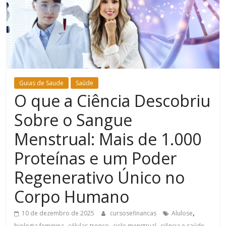
Bem-
Estar
Guias de Saude
Saúde
O que a Ciência Descobriu
Sobre o Sangue
Menstrual: Mais de 1.000
Proteínas e um Poder
Regenerativo Único no
Corpo Humano
,
10 de dezembro de 2025
cursosefinancas
Alulose
,
,
,
,
biologia feminina
células-tronco
ciclo menstrual
ciência e saúde