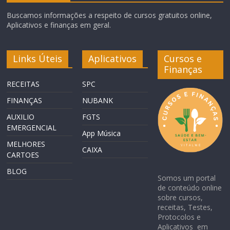
Buscamos informações a respeito de cursos gratuitos online,
Aplicativos e finanças em geral.
Links Úteis
Aplicativos
Cursos e
Finanças
RECEITAS
SPC
FINANÇAS
NUBANK
AUXILIO
FGTS
EMERGENCIAL
App Música
MELHORES
CAIXA
CARTOES
BLOG
Somos um portal
de conteúdo online
sobre cursos,
receitas, Testes,
Protocolos e
Aplicativos em