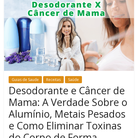
Bem-
Estar
Guias de Saude
Receitas
Saúde
Desodorante e Câncer de
Mama: A Verdade Sobre o
Alumínio, Metais Pesados
e Como Eliminar Toxinas
do Corpo de Forma