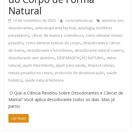
Natural
16 de novembro de 2025
cursosefinancas
alumínio nos
,
,
,
desodorantes
antitranspirante faz mal
autofagia
biofilmes
,
,
parasitários
câncer de mama e cosméticos
como eliminar metais
,
,
pesados
como eliminar toxinas do corpo
desodorante e câncer
,
,
,
de mama
desodorante e hormônios
desodorante natural caseiro
,
,
desodorante sem alumínio
DESPARASITAÇÃO NATURAL
detox
,
,
,
,
natural
jejum intermitente
jejum para saúde
limpeza celular
,
,
metais pesados no corpo
protocolo de desintoxicação
saúde
,
holística
saúde natural feminina
O Que a Ciência Revelou Sobre Desodorantes e Câncer de
Mama? Você aplica desodorante todos os dias. Mas já
parou
Ler mais