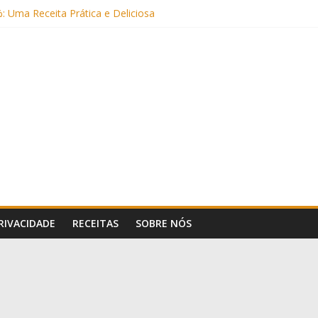
: Uma Receita Prática e Deliciosa
Sem Açúcar e com Leite Vegetal)
 Nutritiva e Boa para o Intestino
(com Alulose)
Frigideira (Sem Forno, Fácil e Fofinho)
PRIVACIDADE
RECEITAS
SOBRE NÓS