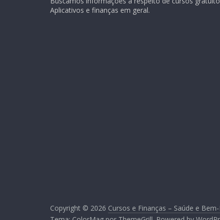
Buscamos informações a respeito de cursos gratuitos
Aplicativos e finanças em geral.
Copyright © 2026
Cursos e Finanças – Saúde e Bem-
Tema:
ColorMag
por ThemeGrill. Powered by
WordPr