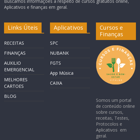
Buscamos informações a respeito de cursos gratuitos online,
Aplicativos e finanças em geral.
Links Úteis
Aplicativos
Cursos e
Finanças
RECEITAS
SPC
FINANÇAS
NUBANK
AUXILIO
FGTS
EMERGENCIAL
App Música
MELHORES
CAIXA
CARTOES
BLOG
Somos um portal
de conteúdo online
sobre cursos,
receitas, Testes,
Protocolos e
Aplicativos em
geral.