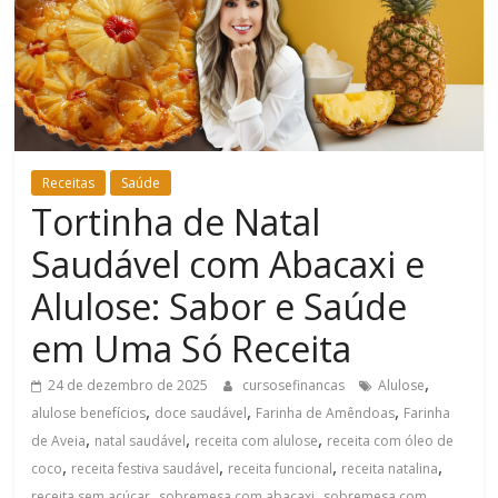
Bem-
Estar
Receitas
Saúde
Tortinha de Natal
Saudável com Abacaxi e
Alulose: Sabor e Saúde
em Uma Só Receita
,
24 de dezembro de 2025
cursosefinancas
Alulose
,
,
,
alulose benefícios
doce saudável
Farinha de Amêndoas
Farinha
,
,
,
de Aveia
natal saudável
receita com alulose
receita com óleo de
,
,
,
,
coco
receita festiva saudável
receita funcional
receita natalina
,
,
receita sem açúcar
sobremesa com abacaxi
sobremesa com