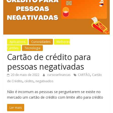
Bem-
Estar
Aplicativos
Curiosidades
Melhores
Cartões
Tecnologia
Cartão de crédito para
pessoas negativadas
,
20 de maio de 2022
cursosefinancas
CARTÃO
Cartão
,
,
de Crédito
cédito
negativados
Não é incomum as pessoas se perguntarem se existe no
mercado um cartão de crédito com limite alto para crédito
Ler mais