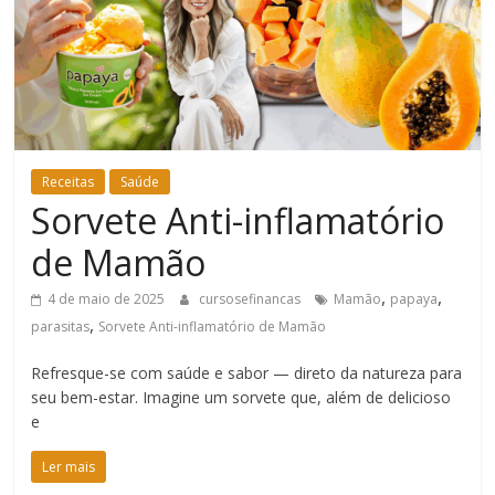
Bem-
Estar
Receitas
Saúde
Sorvete Anti-inflamatório
de Mamão
,
,
4 de maio de 2025
cursosefinancas
Mamão
papaya
,
parasitas
Sorvete Anti-inflamatório de Mamão
Refresque-se com saúde e sabor — direto da natureza para
seu bem-estar. Imagine um sorvete que, além de delicioso
e
Ler mais