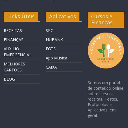
Links Úteis
Aplicativos
Cursos e
Finanças
RECEITAS
SPC
FINANÇAS
NUBANK
AUXILIO
FGTS
EMERGENCIAL
App Música
MELHORES
CAIXA
CARTOES
BLOG
Somos um portal
de conteúdo online
sobre cursos,
receitas, Testes,
Protocolos e
Aplicativos em
geral.