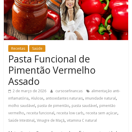
Bem-
Estar
Receitas
Saúde
Pasta Funcional de
Pimentão Vermelho
Assado
2 de março de 2026
cursosefinancas
alimentação anti-
,
,
,
,
inflamatória
Alulose
antioxidantes naturais
imunidade natural
,
,
,
molho saudável
pasta de pimentão
pasta saudável
pimentão
,
,
,
,
vermelho
receita funcional
receita low carb
receita sem açúcar
,
,
Saúde Intestinal
Vinagre de Maçã
vitamina C natural