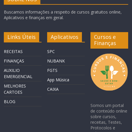
Buscamos informações a respeito de cursos gratuitos online,
Aplicativos e finanças em geral.
Links Úteis
Aplicativos
Cursos e
Finanças
RECEITAS
SPC
FINANÇAS
NUBANK
AUXILIO
FGTS
EMERGENCIAL
App Música
MELHORES
CAIXA
CARTOES
BLOG
Somos um portal
de conteúdo online
sobre cursos,
receitas, Testes,
Protocolos e