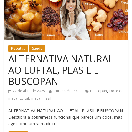
Bem-
Estar
Receitas
Saúde
ALTERNATIVA NATURAL
AO LUFTAL, PLASIL E
BUSCOPAN
,
27 de abril de 2025
cursosefinancas
Buscopan
Doce de
,
,
,
maçã
Luftal
maçã
Plasil
ALTERNATIVA NATURAL AO LUFTAL, PLASIL E BUSCOPAN
Descubra a sobremesa funcional que parece um doce, mas
age como um verdadeiro