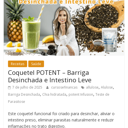
Receitas
Saúde
Coquetel POTENT – Barriga
Desinchada e Intestino Leve
,
,
7 de julho de 2025
cursosefinancas
allulose
Alulose
,
,
,
Barriga Desinchada
Chia hidratada
potent Infusion
Teste de
Parasitose
Este coquetel funcional foi criado para desinchar, aliviar o
intestino preso, eliminar parasitas naturalmente e reduzir
inflamações no trato digestivo.