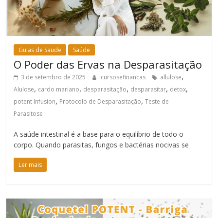
Guias de Saude
Saúde
O Poder das Ervas na Desparasitação
,
3 de setembro de 2025
cursosefinancas
allulose
,
,
,
,
,
Alulose
cardo mariano
desparasitação
desparasitar
detox
,
,
potent Infusion
Protocolo de Desparasitação
Teste de
Parasitose
A saúde intestinal é a base para o equilíbrio de todo o
corpo. Quando parasitas, fungos e bactérias nocivas se
Ler mais