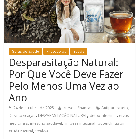
Bem-
Estar
Guias de Saude
Protocolos
Saúde
Desparasitação Natural:
Por Que Você Deve Fazer
Pelo Menos Uma Vez ao
Ano
,
24 de outubro de 2025
cursosefinancas
Antiparasitário
,
,
,
Desintoxicação
DESPARASITAÇÃO NATURAL
detox intestinal
ervas
,
,
,
,
medicinais
intestino saudável
limpeza intestinal
potent Infusion
,
saúde natural
VitalWe