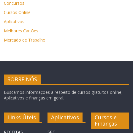
Concursos
Cursos Online
Aplicativos
Melhores Cartões
Mercado de Trabalho
SOBRE NÓS
Buscamos informações a respeito de cursos gratuitos online,
Aplicativos e finanças em geral.
Links Úteis
Aplicativos
Cursos e
Finanças
RECEITAS
SPC