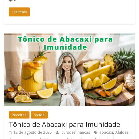
Ler mais
Receitas
Saúde
Tônico de Abacaxi para Imunidade
,
,
12 de agosto de 2025
cursosefinancas
abacaxi
Alulose