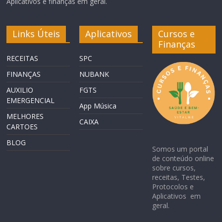
Aplicativos e finanças em geral.
Links Úteis
Aplicativos
Cursos e
Finanças
RECEITAS
SPC
FINANÇAS
NUBANK
AUXILIO
FGTS
EMERGENCIAL
App Música
MELHORES
CAIXA
CARTOES
BLOG
Somos um portal
de conteúdo online
sobre cursos,
receitas, Testes,
Protocolos e
Aplicativos em
geral.