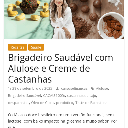
Bem-
Estar
Receitas
Saúde
Brigadeiro Saudável com
Alulose e Creme de
Castanhas
,
28 de setembro de 2025
cursosefinancas
Alulose
,
,
,
Brigadeiro Saudável
CACAU 100%
castanhas de caju
,
,
,
desparasitar
Óleo de Coco
prebiótico
Teste de Parasitose
O clássico doce brasileiro em uma versão funcional, sem
lactose, com baixo impacto na glicemia e muito sabor. Por
que