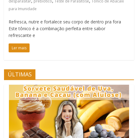
,
,
,
desparasitar
prebiótico
Teste de Parasitose
Tônico de Abacaxi
para Imunidade
Refresca, nutre e fortalece seu corpo de dentro pra fora
Este tônico é a combinação perfeita entre sabor
refrescante e
Ler mais
ÚLTIMAS