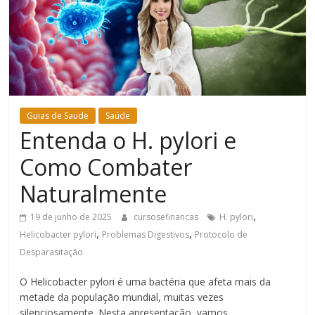
Bem-
Estar
Guias de Saude
Saúde
Entenda o H. pylori e
Como Combater
Naturalmente
,
19 de junho de 2025
cursosefinancas
H. pylori
,
,
Helicobacter pylori
Problemas Digestivos
Protocolo de
Desparasitação
O Helicobacter pylori é uma bactéria que afeta mais da
metade da população mundial, muitas vezes
silenciosamente. Nesta apresentação, vamos