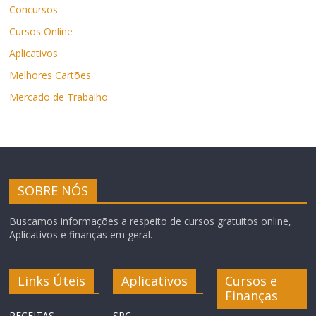
Concursos
Cursos Online
Aplicativos
Melhores Cartões
Mercado de Trabalho
SOBRE NÓS
Buscamos informações a respeito de cursos gratuitos online,
Aplicativos e finanças em geral.
Links Úteis
Aplicativos
Cursos e
Finanças
RECEITAS
SPC