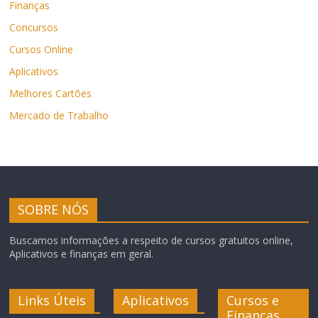
Finanças
Concursos
Cursos Online
Aplicativos
Melhores Cartões
Mercado de Trabalho
SOBRE NÓS
Buscamos informações a respeito de cursos gratuitos online,
Aplicativos e finanças em geral.
Links Úteis
Aplicativos
Cursos e
Finanças