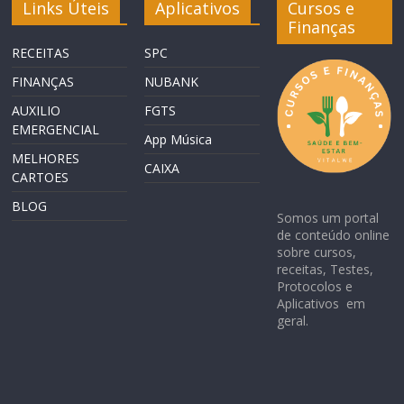
Links Úteis
Aplicativos
Cursos e
Finanças
RECEITAS
SPC
FINANÇAS
NUBANK
AUXILIO
FGTS
EMERGENCIAL
App Música
MELHORES
CAIXA
CARTOES
BLOG
Somos um portal
de conteúdo online
sobre cursos,
receitas, Testes,
Protocolos e
Aplicativos em
geral.