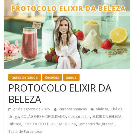
Bem-
Estar
Guias de Saude
Receitas
Saúde
PROTOCOLO ELIXIR DA
BELEZA
,
27 de agosto de 2025
cursosefinancas
Alulose
Chá de
,
,
,
,
Urtiga
COLÁGENO HIDROLISADO
desparasitar
ELIXIR DA BELEZA
,
,
,
Hibisco
PROTOCOLO ELIXIR DA BELEZA
Sementes de girassol
Teste de Parasitose