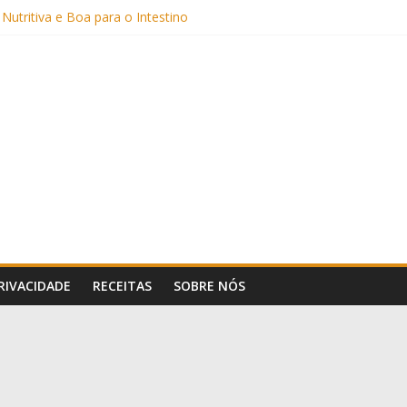
 Nutritiva e Boa para o Intestino
(com Alulose)
Frigideira (Sem Forno, Fácil e Fofinho)
: Uma Receita Prática e Deliciosa
PRIVACIDADE
RECEITAS
SOBRE NÓS