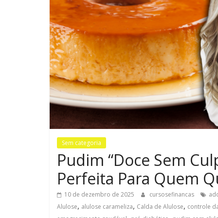
Sem categoria
Pudim “Doce Sem Culp
Perfeita Para Quem Q
10 de dezembro de 2025
cursosefinancas
ado
,
,
,
Alulose
alulose carameliza
Calda de Alulose
controle d