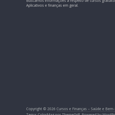
Buscamos informações a respeito de cursos gratuitos
Aplicativos e finanças em geral.
Copyright © 2026
Cursos e Finanças – Saúde e Bem-
Tema:
ColorMag
por ThemeGrill. Powered by
WordPr