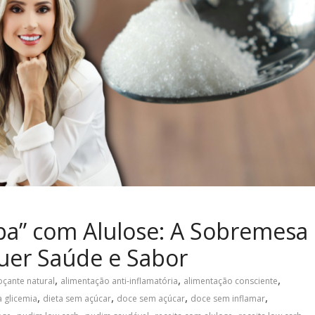
a” com Alulose: A Sobremesa
uer Saúde e Sabor
,
,
,
çante natural
alimentação anti-inflamatória
alimentação consciente
,
,
,
,
a glicemia
dieta sem açúcar
doce sem açúcar
doce sem inflamar