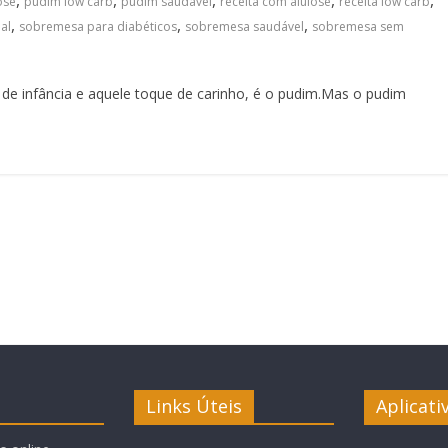
,
,
,
,
,
ose
pudim low carb
pudim saudável
receita com alulose
receita low carb
,
,
,
al
sobremesa para diabéticos
sobremesa saudável
sobremesa sem
 de infância e aquele toque de carinho, é o pudim.Mas o pudim
Links Úteis
Aplicati