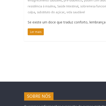
,
,
emagrecimento saudável
pré-diabético
pudim com alul
,
,
resistência à insulina
Saúde Intestinal
sobremesa funcion
,
,
culpa
substituto do açúcar
vida saudável
Se existe um doce que traduz conforto, lembrança
Ler mais
SOBRE NÓS