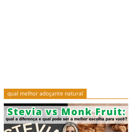
–
Saúde
e
Bem-
Estar
Site
sobre
qual melhor adoçante natural
Cursos,
Finanças
e
Saúde
e