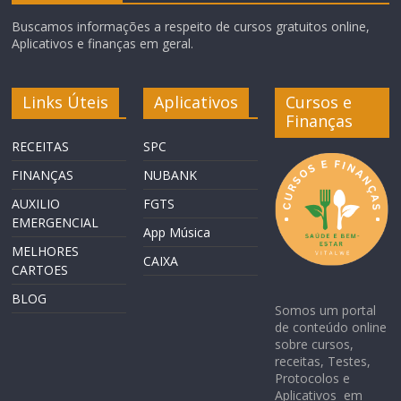
Buscamos informações a respeito de cursos gratuitos online,
Aplicativos e finanças em geral.
Links Úteis
Aplicativos
Cursos e
Finanças
RECEITAS
SPC
FINANÇAS
NUBANK
AUXILIO
FGTS
EMERGENCIAL
App Música
MELHORES
CAIXA
CARTOES
BLOG
Somos um portal
de conteúdo online
sobre cursos,
receitas, Testes,
Protocolos e
Aplicativos em