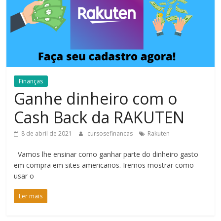
Bem-
Estar
Finanças
Ganhe dinheiro com o
Cash Back da RAKUTEN
8 de abril de 2021
cursosefinancas
Rakuten
Vamos lhe ensinar como ganhar parte do dinheiro gasto
em compra em sites americanos. Iremos mostrar como
usar o
Ler mais