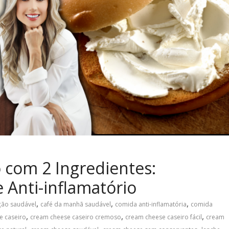
 com 2 Ingredientes:
 Anti-inflamatório
,
,
,
ção saudável
café da manhã saudável
comida anti-inflamatória
comida
,
,
,
e caseiro
cream cheese caseiro cremoso
cream cheese caseiro fácil
cream