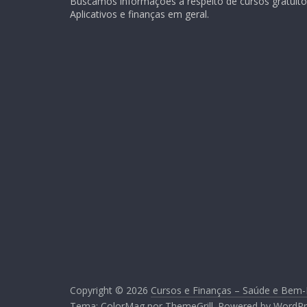
Buscamos informações a respeito de cursos gratuitos
Aplicativos e finanças em geral.
Copyright © 2026
Cursos e Finanças – Saúde e Bem-
Tema:
ColorMag
por ThemeGrill. Powered by
WordPr