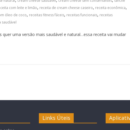
,
,
,
e natural
cream cheese saudável
cream cheese sem conservantes
lanche
,
,
,
eceita com leite e limão
receita de cream cheese caseiro
receita econômica
,
,
,
com óleo de coco
receitas fitness fáceis
receitas funcionais
receitas
a saudável
quer uma versão mais saudável e natural…essa receita vai mudar
Links Úteis
Aplicati