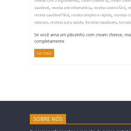
,
,
cheese com 2 ingredientes
cream cheese fit
cream chees
,
,
,
saudável
receita anti-inflamatória
receita caseira fácil
r
,
,
receita saudável fácil
receita simples e rápida
receitas 
,
,
,
naturais
receitas para saúde
Receitas Saudaveis
torrad
Se você ama um pãozinho com cream cheese, mas 
completamente
Ler mais
SOBRE NÓS