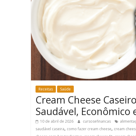
Receitas
Saúde
Cream Cheese Caseiro
Saudável, Econômico e
10 de abril de 2026
cursosefinancas
alimenta
,
,
saudável caseira
como fazer cream cheese
cream chees