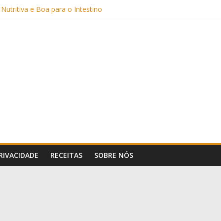
Sem Açúcar e com Leite Vegetal)
 Nutritiva e Boa para o Intestino
(com Alulose)
Frigideira (Sem Forno, Fácil e Fofinho)
: Uma Receita Prática e Deliciosa
PRIVACIDADE
RECEITAS
SOBRE NÓS