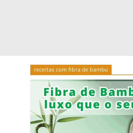
Estar
Site
sobre
Cursos,
Finanças
e
Saúde
e
Bem-
receitas com fibra de bambu
Estar