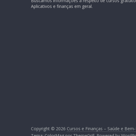
Buscamos informações a respeito de cursos gratuitos
Aplicativos e finanças em geral.
Copyright © 2026
Cursos e Finanças – Saúde e Bem-
Tema:
ColorMag
por ThemeGrill. Powered by
WordPr