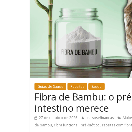
Guias de Saude
Receitas
Saúde
Fibra de Bambu: o pré
intestino merece
27 de outubro de 2025
cursosefinancas
Alulo
,
,
,
de bambu
fibra funcional
pré-biótico
receitas com fib