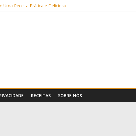
: Uma Receita Prática e Deliciosa
Sem Açúcar e com Leite Vegetal)
 Nutritiva e Boa para o Intestino
(com Alulose)
Frigideira (Sem Forno, Fácil e Fofinho)
PRIVACIDADE
RECEITAS
SOBRE NÓS