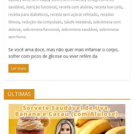
,
,
,
,
saudável
nutrição funcional
receita com alulose
receita low carb
,
,
receita para diabéticos
receita sem açúcar refinado
receitas
,
,
,
fitness
redução da compulsão
Saúde Intestinal
sobremesa com
,
,
,
alulose
sobremesa funcional
sobremesa saudável
sobremesa
sem forno
Se você ama doce, mas não quer mais inflamar o corpo,
sofrer com picos de glicose ou viver refém da
Ler mais
ÚLTIMAS