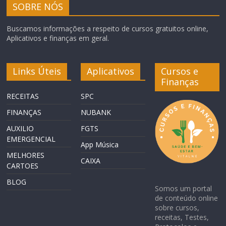
SOBRE NÓS
Buscamos informações a respeito de cursos gratuitos online,
Aplicativos e finanças em geral.
Links Úteis
Aplicativos
Cursos e
Finanças
RECEITAS
SPC
FINANÇAS
NUBANK
AUXILIO
FGTS
EMERGENCIAL
App Música
MELHORES
CAIXA
CARTOES
BLOG
Somos um portal
de conteúdo online
sobre cursos,
receitas, Testes,