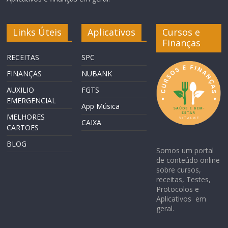
Links Úteis
Aplicativos
Cursos e
Finanças
RECEITAS
SPC
FINANÇAS
NUBANK
AUXILIO
FGTS
EMERGENCIAL
App Música
MELHORES
CAIXA
CARTOES
BLOG
Somos um portal
de conteúdo online
sobre cursos,
receitas, Testes,
Protocolos e
Aplicativos em
geral.