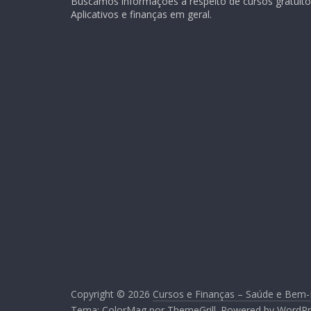
Buscamos informações a respeito de cursos gratuitos
Aplicativos e finanças em geral.
Copyright © 2026
Cursos e Finanças – Saúde e Bem-
Tema:
ColorMag
por ThemeGrill. Powered by
WordPr