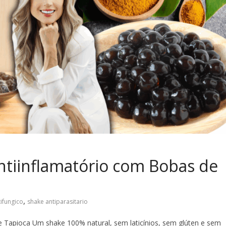
ntiinflamatório com Bobas de
,
ifungico
shake antiparasitario
e Tapioca Um shake 100% natural, sem laticínios, sem glúten e sem