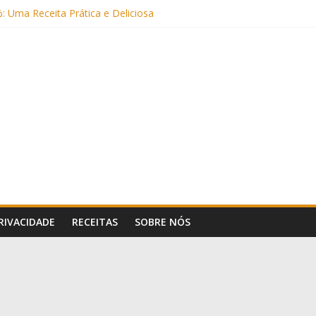
: Uma Receita Prática e Deliciosa
Sem Açúcar e com Leite Vegetal)
 Nutritiva e Boa para o Intestino
(com Alulose)
Frigideira (Sem Forno, Fácil e Fofinho)
PRIVACIDADE
RECEITAS
SOBRE NÓS