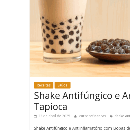
Receitas
Saúde
Shake Antifúngico e A
Tapioca
23 de abril de 2025
cursosefinancas
shake ant
Shake Antifúngico e Antiinflamatório com Bobas d