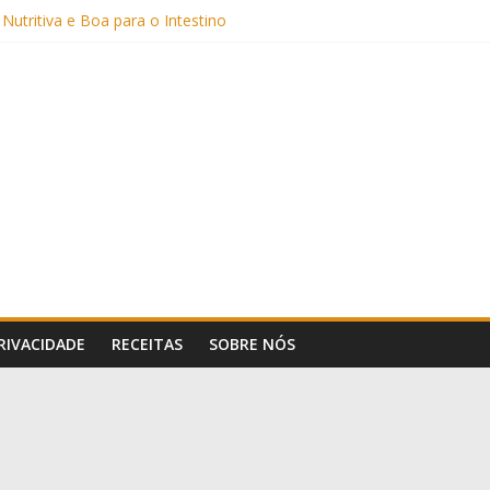
Sem Açúcar e com Leite Vegetal)
 Nutritiva e Boa para o Intestino
(com Alulose)
Frigideira (Sem Forno, Fácil e Fofinho)
: Uma Receita Prática e Deliciosa
PRIVACIDADE
RECEITAS
SOBRE NÓS