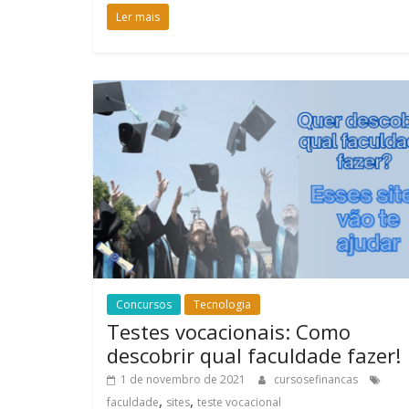
Ler mais
Concursos
Tecnologia
Testes vocacionais: Como
descobrir qual faculdade fazer!
1 de novembro de 2021
cursosefinancas
,
,
faculdade
sites
teste vocacional