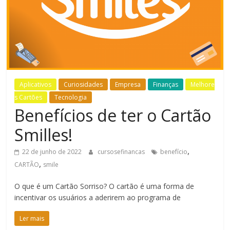
Bem-
Estar
Aplicativos
Curiosidades
Empresa
Finanças
Melhore
s Cartões
Tecnologia
Benefícios de ter o Cartão
Smilles!
,
22 de junho de 2022
cursosefinancas
benefício
,
CARTÃO
smile
O que é um Cartão Sorriso? O cartão é uma forma de
incentivar os usuários a aderirem ao programa de
Ler mais