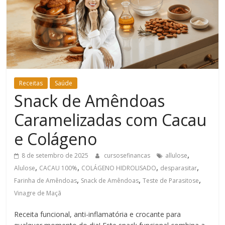
Bem-
Estar
Receitas
Saúde
Snack de Amêndoas
Caramelizadas com Cacau
e Colágeno
,
8 de setembro de 2025
cursosefinancas
allulose
,
,
,
,
Alulose
CACAU 100%
COLÁGENO HIDROLISADO
desparasitar
,
,
,
Farinha de Amêndoas
Snack de Amêndoas
Teste de Parasitose
Vinagre de Maçã
Receita funcional, anti-inflamatória e crocante para