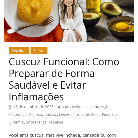
Bem-
Estar
Receitas
Saúde
Cuscuz Funcional: Como
Preparar de Forma
Saudável e Evitar
Inflamações
16 de outubro de 2025
cursosefinancas
Ação
,
,
,
,
Prebiótica
Alulose
Cuscuz
Desequilíbrio intestinal
Picos de
,
Glicemia
Sobrecarga Hepática
Você ama cuscuz, mas vive inchada, cansada ou com