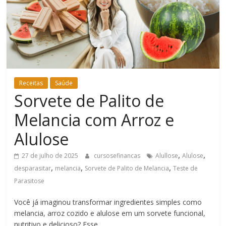
Bem-
Estar
Receitas
Saúde
Sorvete de Palito de
Melancia com Arroz e
Alulose
,
,
27 de julho de 2025
cursosefinancas
Alullose
Alulose
,
,
,
desparasitar
melancia
Sorvete de Palito de Melancia
Teste de
Parasitose
Você já imaginou transformar ingredientes simples como
melancia, arroz cozido e alulose em um sorvete funcional,
nutritivo e delicioso? Esse