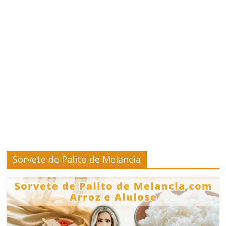
–
Saúde
e
Bem-
Estar
Site
sobre
Sorvete de Palito de Melancia
Cursos,
Finanças
e
Saúde
e