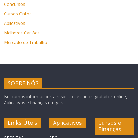
Concursos
Cursos Online
Aplicativos
Melhores Cartões
Mercado de Trabalho
SOBRE NÓS
Buscamos informações a respeito de cursos gratuitos online,
Aplicativos e finanças em geral.
Links Úteis
Aplicativos
Cursos e
Finanças
RECEITAS
SPC