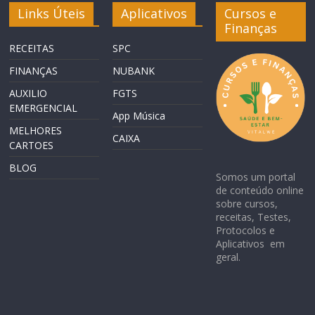
Links Úteis
Aplicativos
Cursos e
Finanças
RECEITAS
SPC
FINANÇAS
NUBANK
AUXILIO
FGTS
EMERGENCIAL
App Música
MELHORES
CAIXA
CARTOES
BLOG
Somos um portal
de conteúdo online
sobre cursos,
receitas, Testes,
Protocolos e
Aplicativos em
geral.