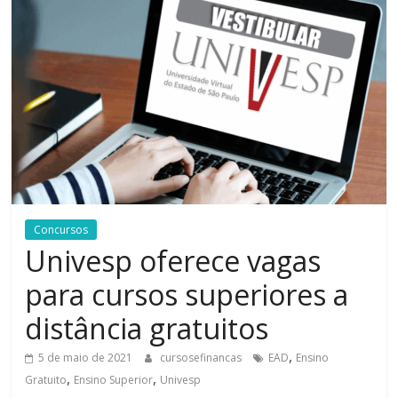
Bem-
Estar
Concursos
Univesp oferece vagas
para cursos superiores a
distância gratuitos
,
5 de maio de 2021
cursosefinancas
EAD
Ensino
,
,
Gratuito
Ensino Superior
Univesp