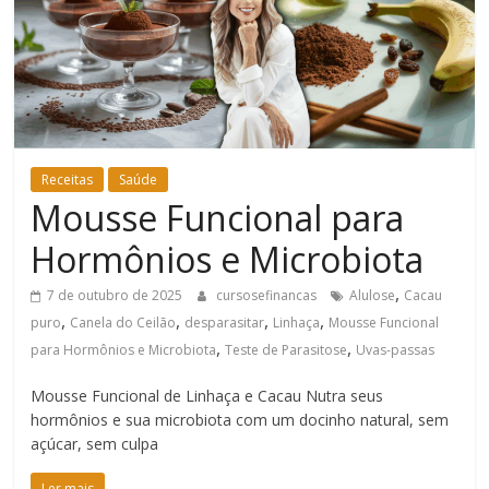
Bem-
Estar
Receitas
Saúde
Mousse Funcional para
Hormônios e Microbiota
,
7 de outubro de 2025
cursosefinancas
Alulose
Cacau
,
,
,
,
puro
Canela do Ceilão
desparasitar
Linhaça
Mousse Funcional
,
,
para Hormônios e Microbiota
Teste de Parasitose
Uvas-passas
Mousse Funcional de Linhaça e Cacau Nutra seus
hormônios e sua microbiota com um docinho natural, sem
açúcar, sem culpa
Ler mais