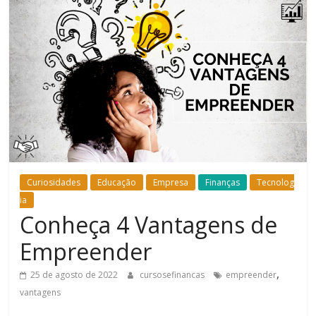
Bem-
Estar
Curiosidades
Educação
Empresa
Finanças
Tecnolog
ia
Conheça 4 Vantagens de
Empreender
,
25 de agosto de 2022
cursosefinancas
empreender
vantagens