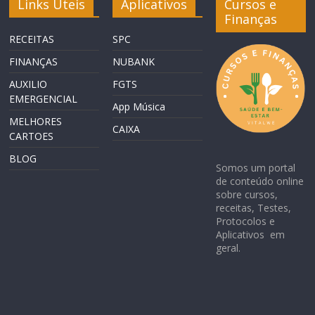
Links Úteis
Aplicativos
Cursos e
Finanças
RECEITAS
SPC
FINANÇAS
NUBANK
AUXILIO
FGTS
EMERGENCIAL
App Música
MELHORES
CAIXA
CARTOES
BLOG
Somos um portal
de conteúdo online
sobre cursos,
receitas, Testes,
Protocolos e
Aplicativos em
geral.