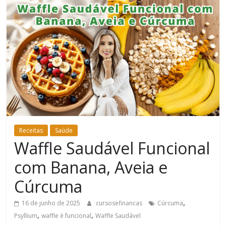
Bem-
Estar
Receitas
Saúde
Waffle Saudável Funcional
com Banana, Aveia e
Cúrcuma
,
16 de junho de 2025
cursosefinancas
Cúrcuma
,
,
Psyllium
waffle é funcional
Waffle Saudável