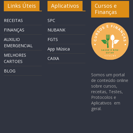
Links Úteis
Aplicativos
Cursos e
Finanças
RECEITAS
SPC
FINANÇAS
NUBANK
AUXILIO
FGTS
EMERGENCIAL
App Música
MELHORES
CAIXA
CARTOES
BLOG
Somos um portal
de conteúdo online
sobre cursos,
receitas, Testes,
Protocolos e
Aplicativos em
geral.