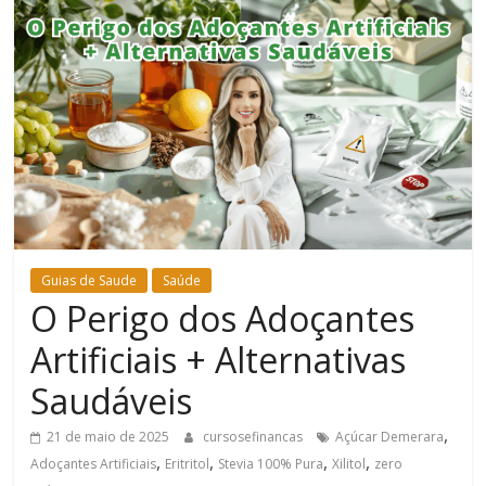
Bem-
Estar
Guias de Saude
Saúde
O Perigo dos Adoçantes
Artificiais + Alternativas
Saudáveis
,
21 de maio de 2025
cursosefinancas
Açúcar Demerara
,
,
,
,
Adoçantes Artificiais
Eritritol
Stevia 100% Pura
Xilitol
zero