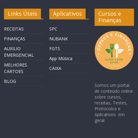
Links Úteis
Aplicativos
Cursos e
Finanças
RECEITAS
SPC
FINANÇAS
NUBANK
AUXILIO
FGTS
EMERGENCIAL
App Música
MELHORES
CAIXA
CARTOES
BLOG
Somos um portal
de conteúdo online
sobre cursos,
receitas, Testes,
Protocolos e
Aplicativos em
geral.