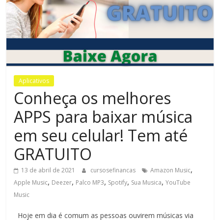
Bem-
Estar
Aplicativos
Conheça os melhores
APPS para baixar música
em seu celular! Tem até
GRATUITO
,
13 de abril de 2021
cursosefinancas
Amazon Music
,
,
,
,
,
Apple Music
Deezer
Palco MP3
Spotify
Sua Musica
YouTube
Music
Hoje em dia é comum as pessoas ouvirem músicas via