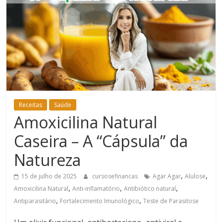
Bem-
Estar
Receitas
Saúde
Amoxicilina Natural
Caseira – A “Cápsula” da
Natureza
,
,
15 de julho de 2025
cursosefinancas
Agar Agar
Alulose
,
,
,
Amoxicilina Natural
Anti-inflamatório
Antibiótico natural
,
,
Antiparasitário
Fortalecimento Imunológico
Teste de Parasitose