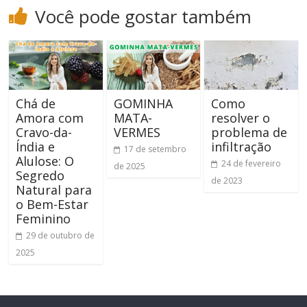
Você pode gostar também
Chá de
GOMINHA
Como
Amora com
MATA-
resolver o
Cravo-da-
VERMES
problema de
Índia e
infiltração
17 de setembro
Alulose: O
24 de fevereiro
de 2025
Segredo
de 2023
Natural para
o Bem-Estar
Feminino
29 de outubro de
2025