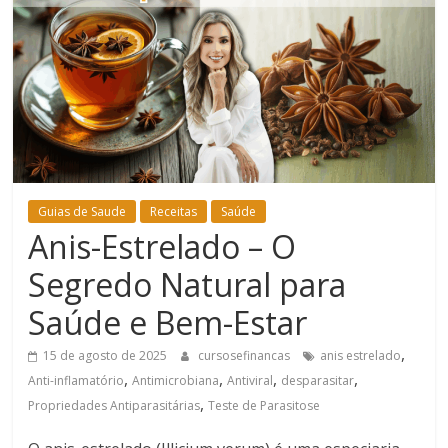
Bem-
Estar
Guias de Saude
Receitas
Saúde
Anis-Estrelado – O
Segredo Natural para
Saúde e Bem-Estar
,
15 de agosto de 2025
cursosefinancas
anis estrelado
,
,
,
,
Anti-inflamatório
Antimicrobiana
Antiviral
desparasitar
,
Propriedades Antiparasitárias
Teste de Parasitose