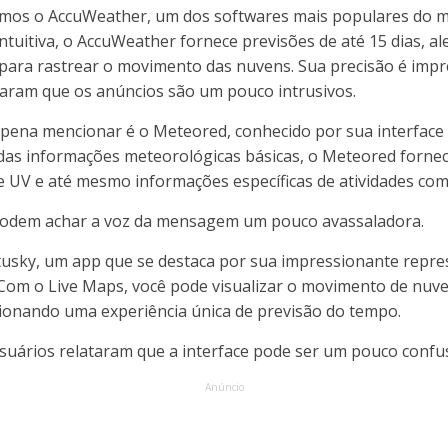
temos o AccuWeather, um dos softwares mais populares do
intuitiva, o AccuWeather fornece previsões de até 15 dias, a
r para rastrear o movimento das nuvens. Sua precisão é imp
taram que os anúncios são um pouco intrusivos.
 pena mencionar é o Meteored, conhecido por sua interface
 das informações meteorológicas básicas, o Meteored forne
ce UV e até mesmo informações específicas de atividades com
podem achar a voz da mensagem um pouco avassaladora.
tusky, um app que se destaca por sua impressionante repre
 Com o Live Maps, você pode visualizar o movimento de nuve
onando uma experiência única de previsão do tempo.
suários relataram que a interface pode ser um pouco confusa
Anúncio