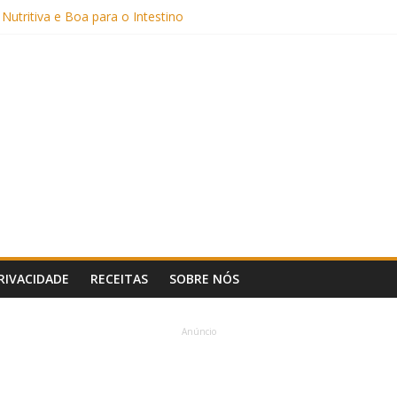
Sem Açúcar e com Leite Vegetal)
 Nutritiva e Boa para o Intestino
(com Alulose)
Frigideira (Sem Forno, Fácil e Fofinho)
: Uma Receita Prática e Deliciosa
PRIVACIDADE
RECEITAS
SOBRE NÓS
Anúncio