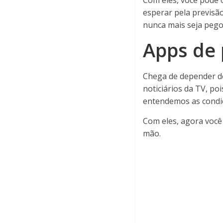
Com eles, você pode 
esperar pela previsão
nunca mais seja pego
Apps de 
Chega de depender de
noticiários da TV, p
entendemos as condi
Com eles, agora você
mão.