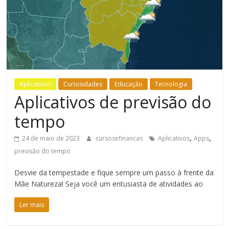
Bem-
Estar
Aplicativos
Curiosidades
Educação
Tecnologia
Aplicativos de previsão do
tempo
,
,
24 de maio de 2023
cursosefinancas
Aplicativos
Apps
previsão do tempo
Desvie da tempestade e fique sempre um passo à frente da
Mãe Natureza! Seja você um entusiasta de atividades ao
Ler mais