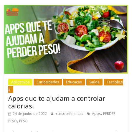
Aplicativos
Curiosidades
Educação
Saúde
Tecnologi
a
Apps que te ajudam a controlar
calorias!
,
24 de junho de 2022
cursosefinancas
Apps
PERDER
,
PESO
PESO