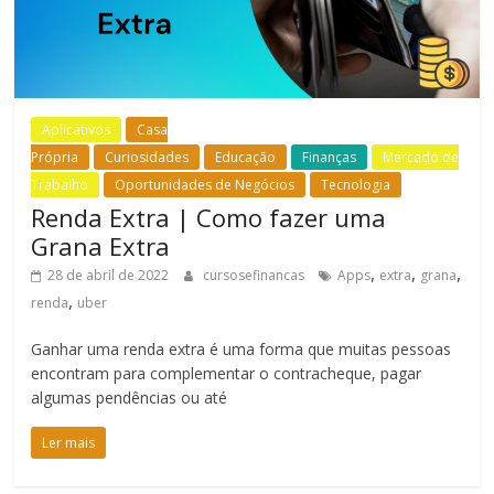
Aplicativos
Casa
Própria
Curiosidades
Educação
Finanças
Mercado de
Trabalho
Oportunidades de Negócios
Tecnologia
Renda Extra | Como fazer uma
Grana Extra
,
,
,
28 de abril de 2022
cursosefinancas
Apps
extra
grana
,
renda
uber
Ganhar uma renda extra é uma forma que muitas pessoas
encontram para complementar o contracheque, pagar
algumas pendências ou até
Ler mais