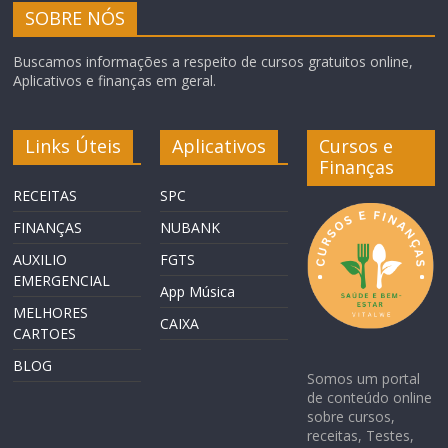
SOBRE NÓS
Buscamos informações a respeito de cursos gratuitos online,
Aplicativos e finanças em geral.
Links Úteis
Aplicativos
Cursos e
Finanças
RECEITAS
SPC
FINANÇAS
NUBANK
AUXILIO
FGTS
EMERGENCIAL
App Música
MELHORES
CAIXA
CARTOES
BLOG
Somos um portal
de conteúdo online
sobre cursos,
receitas, Testes,