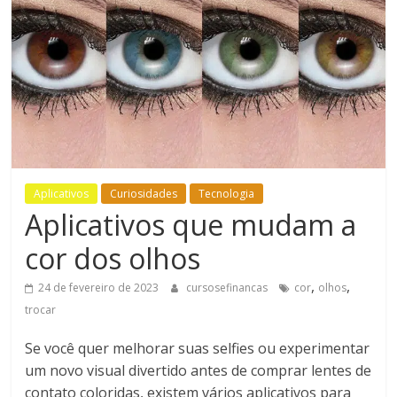
Bem-
Estar
Aplicativos
Curiosidades
Tecnologia
Aplicativos que mudam a
cor dos olhos
,
,
24 de fevereiro de 2023
cursosefinancas
cor
olhos
trocar
Se você quer melhorar suas selfies ou experimentar
um novo visual divertido antes de comprar lentes de
contato coloridas, existem vários aplicativos para