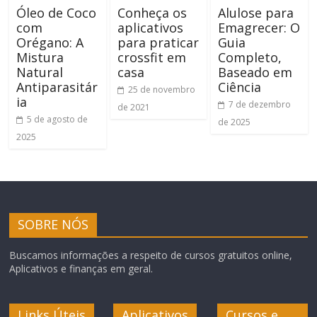
Óleo de Coco
Conheça os
Alulose para
com
aplicativos
Emagrecer: O
Orégano: A
para praticar
Guia
Mistura
crossfit em
Completo,
Natural
casa
Baseado em
Antiparasitár
Ciência
25 de novembro
ia
7 de dezembro
de 2021
5 de agosto de
de 2025
2025
SOBRE NÓS
Buscamos informações a respeito de cursos gratuitos online,
Aplicativos e finanças em geral.
Links Úteis
Aplicativos
Cursos e