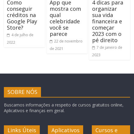
Como
App que
4 dicas para
conseguir
mostra com
organizar
créditos na
qual
sua vida
Google Play
celebridade
financeira e
Store?
você se
começar
parece
2023 com o
4 de julho de
pé direito
22 de novembro
2022
7 de janeiro de
de 2021
2023
SOBRE NÓS
Buscamos informações a respeito de cursos gratuitos online,
Aplicativos e finanças em geral.
Links Úteis
Aplicativos
Cursos e