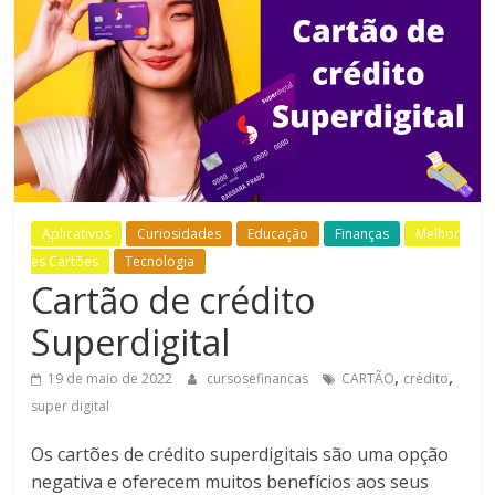
Bem-
Estar
Aplicativos
Curiosidades
Educação
Finanças
Melhor
es Cartões
Tecnologia
Cartão de crédito
Superdigital
,
,
19 de maio de 2022
cursosefinancas
CARTÃO
crédito
super digital
Os cartões de crédito superdigitais são uma opção
negativa e oferecem muitos benefícios aos seus